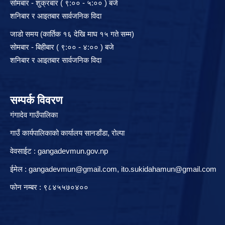
सोमबार - शुक्रबार ( ९:०० - ५:०० ) बजे
शनिबार र आइतबार सार्वजनिक विदा
जाडो समय (कार्तिक १६ देखि माघ १५ गते सम्म)
सोमबार - बिहीबार ( ९:०० - ४:०० ) बजे
शनिबार र आइतबार सार्वजनिक विदा
सम्पर्क विवरण
गंगादेव गाउँपालिका
गाउँ कार्यपालिकाको कार्यालय सानडाँडा, रो‍‍ल्पा
वेवसाईट : gangadevmun.gov.np
ईमेल :
gangadevmun@gmail.com
,
ito.sukidahamun@gmail.com
फोन नम्बर : ९८४५५७०४००