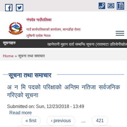
Skip to main content
गंगादेव गाउँपालिका
गाउँ कार्यपालिकाको कार्यालय, सानडाँडा रोल्पा
लुम्बिनी प्रदेश नेपाल
सूचनाहरु
खानेपानी मुहान दर्ता सम्बन्धि सूचना (रातामाटा उतिसेनीखोला मु
You are here
Home
» सूचना तथा समाचार
सूचना तथा समाचार
अ न मि पदको परिक्षाको अन्तिम नतिजा सर्वजनिक
गरिएको सूचना
Submitted on:
Sun, 12/23/2018 - 13:49
Read more
about अ न मि पदको परिक्षाको अन्तिम नतिजा सर्वजनिक
Pages
गरिएको सूचना
« first
‹ previous
…
421