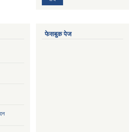
फेसबुक पेज
ेदन