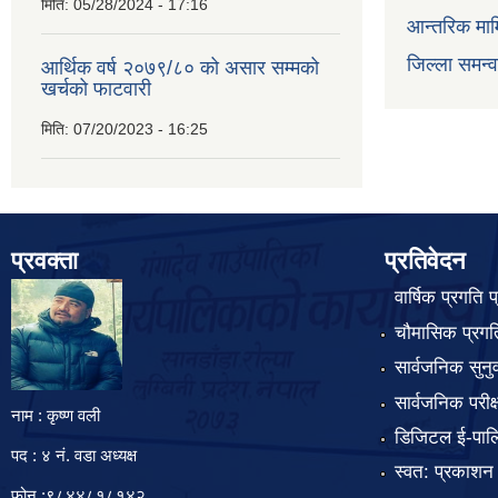
मिति:
05/28/2024 - 17:16
आन्तरिक माम
जिल्ला समन्
आर्थिक वर्ष २०७९/८० को असार सम्मको
खर्चको फाटवारी
मिति:
07/20/2023 - 16:25
प्रवक्ता
प्रतिवेदन
वार्षिक प्रगति 
चौमासिक प्रगति
सार्वजनिक सुनु
सार्वजनिक परीक
नाम : कृष्ण वली
डिजिटल ई-पाल
पद : ४ नं. वडा अध्यक्ष
स्वत: प्रकाशन
फोन :९८४४८१८१४२