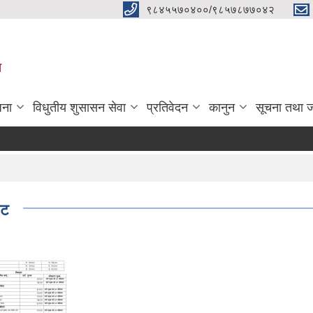
९८४५५७०४००/९८५७८७७०४२
ा
जना
विधुतीय शुसासन सेवा
प्रतिवेदन
कानुन
सूचना तथा 
ेट