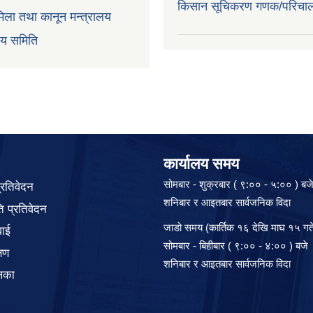
किसान सूचिकरण गणक/परिचा
िला तथा कानून मन्त्रालय
वय समिति
कार्यालय समय
सोमबार - शुक्रबार ( ९:०० - ५:०० ) बज
प्रतिवेदन
शनिबार र आइतबार सार्वजनिक विदा
 प्रतिवेदन
जाडो समय (कार्तिक १६ देखि माघ १५ गते
वाई
सोमबार - बिहीबार ( ९:०० - ४:०० ) बजे
्षण
शनिबार र आइतबार सार्वजनिक विदा
िका