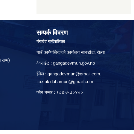
सम्पर्क विवरण
े
गंगादेव गाउँपालिका
गाउँ कार्यपालिकाको कार्यालय सानडाँडा, रो‍‍ल्पा
 सम्म)
वेवसाईट : gangadevmun.gov.np
ईमेल :
gangadevmun@gmail.com
,
ito.sukidahamun@gmail.com
फोन नम्बर : ९८४५५७०४००