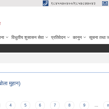
९८४५५७०४००/९८५७८७७०४२
ा
जना
विधुतीय शुसासन सेवा
प्रतिवेदन
कानुन
सूचना तथा 
खोला मुहान)
ेनीखोला मुहान)
4
5
6
7
8
9
…
n