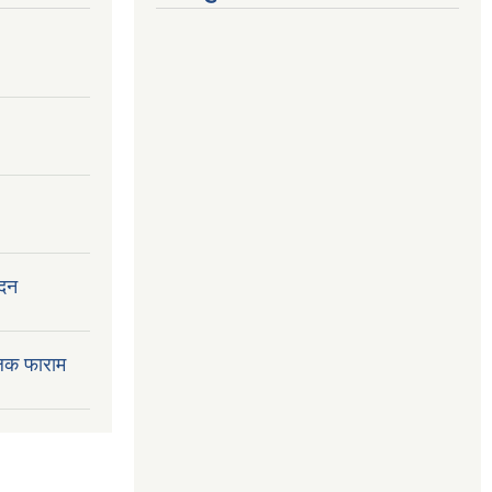
ेदन
लक फाराम