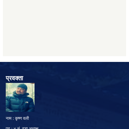
प्रवक्ता
नाम : कृष्ण वली
पद : ४ नं. वडा अध्यक्ष