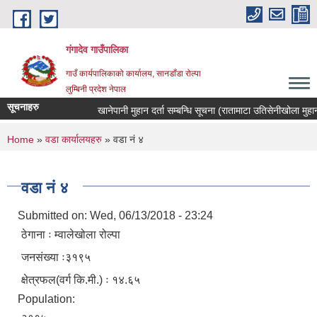
Skip to main content
गंगादेव गाउँपालिका
गाउँ कार्यपालिकाको कार्यालय, सानडाँडा रोल्पा
लुम्बिनी प्रदेश नेपाल
सूचनाहरु
खानेपानी मुहान दर्ता सम्बन्धि सूचना (रातामाटा उतिसेनीखोला मुहान)
You are here
Home
»
वडा कार्यालयहरु
» वडा नं ४
वडा नं ४
Submitted on:
Wed, 06/13/2018 - 23:24
ठेगाना ः म्वालेखोला रोल्पा
जनसंख्या ः३१९५
क्षेत्रफल(वर्ग कि.मी.) ः १४.६५
Population: