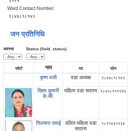
३१९५
Ward Contact Number:
९८४४८१८१४२
जन प्रतिनिधि
अवस्था
Status (field_status)
नाम
फोटो
पद
फोन
कृष्ण वली
वडा अध्यक्ष
९८४४८१८१४२
खिमा कुमारी
महिला वडा सदस्य
९८४५८९५९९४३
के.सी.
तिलसरा दमाई
दलित महिला वडा
९८११४३१९३४
सदस्य