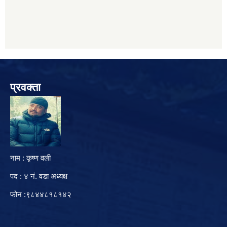
प्रवक्ता
नाम : कृष्ण वली
पद : ४ नं. वडा अध्यक्ष
फोन :९८४४८१८१४२