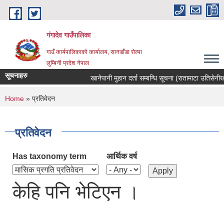
Skip to main content
गंगादेव गाउँपालिका
गाउँ कार्यपालिकाको कार्यालय, सानडाँडा रोल्पा
लुम्बिनी प्रदेश नेपाल
सूचनाहरु
खानेपानी मुहान दर्ता सम्बन्धि सूचना (रातामाटा उतिसेनीखोला
You are here
Home
» प्रतिवेदन
प्रतिवेदन
Has taxonomy term
आर्थिक वर्ष
केहि पनि भेटिएन ।