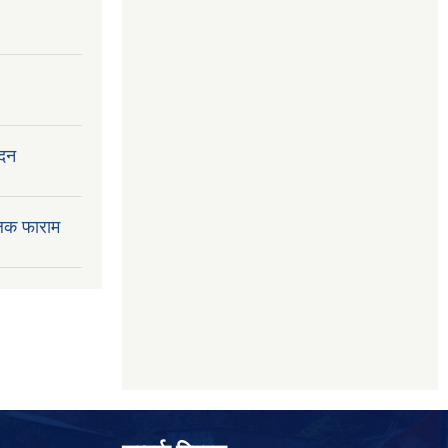
ेदन
लक फाराम