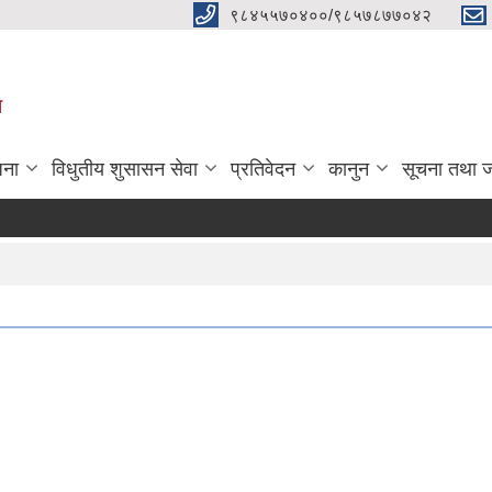
९८४५५७०४००/९८५७८७७०४२
ा
जना
विधुतीय शुसासन सेवा
प्रतिवेदन
कानुन
सूचना तथा 