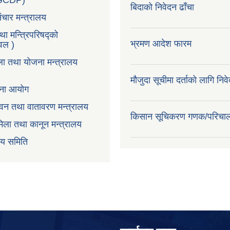
LGCDP)
बिदाको निवेदन ढाँचा
ंचार मन्त्रालय
तथा मन्त्रिपरिषद्को
भ्रमण आदेश फारम
टवल )
ला तथा योजना मन्त्रालय
मौजुदा सूचीमा दर्ताको लागि निव
ोजना आयोग
न,वन तथा वातावरण मन्त्रालय
किसान सूचिकरण गणक/परिचा
िला तथा कानून मन्त्रालय
वय समिति