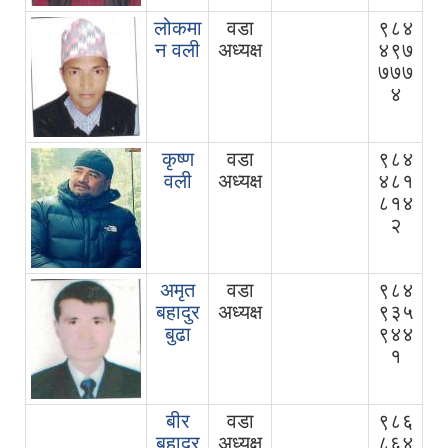
लोकमा
वडा
९८४
न वली
अध्यक्ष
४९७
७७७
४
कृष्ण
वडा
९८४
वली
अध्यक्ष
४८१
८१४
२
अमृत
वडा
९८४
बहादुर
अध्यक्ष
९३५
बुढा
९४४
१
बीर
वडा
९८६
बहादुर
अध्यक्ष
८६४