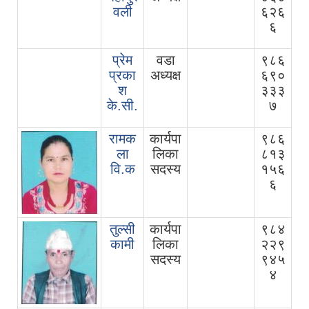
वली
६२६
६
प्रेम
वडा
९८६
प्रका
अध्यक्ष
६९०
श
३३३
के.सी.
७
रामक
कार्यपा
९८६
ला
लिका
८१३
वि.क
सदस्य
१५६
६
तुल्सी
कार्यपा
९८४
कामी
लिका
२२९
सदस्य
९४५
४