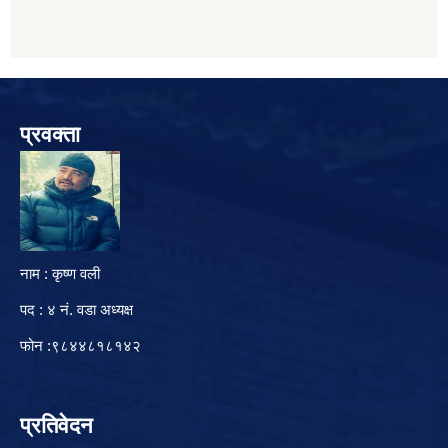
प्रवक्ता
नाम : कृष्ण वली
पद : ४ नं. वडा अध्यक्ष
फोन :९८४४८१८१४२
प्रतिवेदन