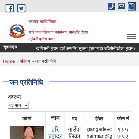
Skip to main content
गंगादेव गाउँपालिका
गाउँ कार्यपालिकाको कार्यालय, सानडाँडा रोल्पा
लुम्बिनी प्रदेश नेपाल
सूचनाहरु
खानेपानी मुहान दर्ता सम्बन्धि सूचना (रातामाटा उतिसेनीखोला मुहान)
You are here
Home
»
परिचय
» जन प्रतिनिधि
जन प्रतिनिधि
अवस्था
नाम
फोटो
पद
ईमेल
फोन नं
हरि
गाउँपा
९८५
gangadevc
बहादुर
लिका
७८२
hairman@g