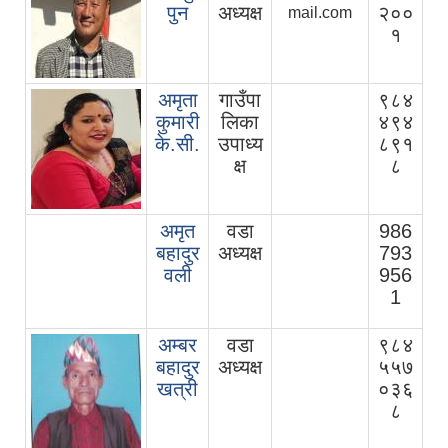
पुन
अध्यक्ष
२००
mail.com
१
अमृता
गाउँपा
९८४
कुमारी
लिका
४९४
के.सी.
उपाध्य
८९१
क्ष
८
अमृत
वडा
986
बहादुर
अध्यक्ष
793
वली
956
1
अम्बर
वडा
९८४
बहादुर
अध्यक्ष
५५७
खत्री
०३६
८