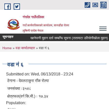
Skip to main content
गंगादेव गाउँपालिका
गाउँ कार्यपालिकाको कार्यालय, सानडाँडा रोल्पा
लुम्बिनी प्रदेश नेपाल
सूचनाहरु
खानेपानी मुहान दर्ता सम्बन्धि सूचना (रातामाटा उतिसेनीखोला मुहान)
You are here
Home
»
वडा कार्यालयहरु
» वडा नं ६
वडा नं ६
Submitted on:
Wed, 06/13/2018 - 23:24
ठेगाना ः ‌देवलटाकुरा राँक रोल्पा
जनसंख्या ः३५४८
क्षेत्रफल(वर्ग कि.मी.) ः १७.३४
Population: