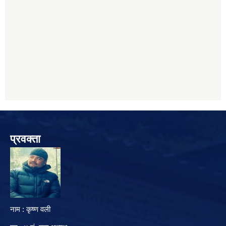
प्रवक्ता
नाम : कृष्ण वली