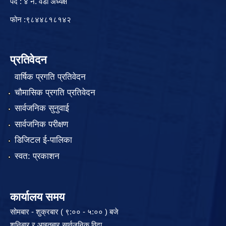
पद : ४ नं. वडा अध्यक्ष
फोन :९८४४८१८१४२
प्रतिवेदन
वार्षिक प्रगति प्रतिवेदन
चौमासिक प्रगति प्रतिवेदन
सार्वजनिक सुनुवाई
सार्वजनिक परीक्षण
डिजिटल ई-पालिका
स्वत: प्रकाशन
कार्यालय समय
सोमबार - शुक्रबार ( ९:०० - ५:०० ) बजे
शनिबार र आइतबार सार्वजनिक विदा