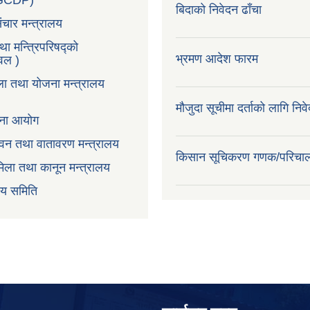
LGCDP)
बिदाको निवेदन ढाँचा
ंचार मन्त्रालय
तथा मन्त्रिपरिषद्को
भ्रमण आदेश फारम
टवल )
ला तथा योजना मन्त्रालय
मौजुदा सूचीमा दर्ताको लागि निव
ोजना आयोग
न,वन तथा वातावरण मन्त्रालय
किसान सूचिकरण गणक/परिचा
िला तथा कानून मन्त्रालय
वय समिति