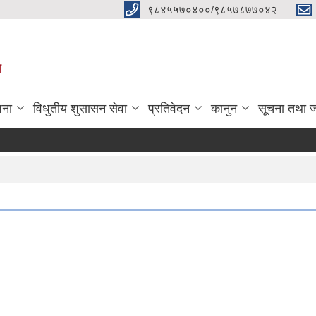
९८४५५७०४००/९८५७८७७०४२
ा
जना
विधुतीय शुसासन सेवा
प्रतिवेदन
कानुन
सूचना तथा 