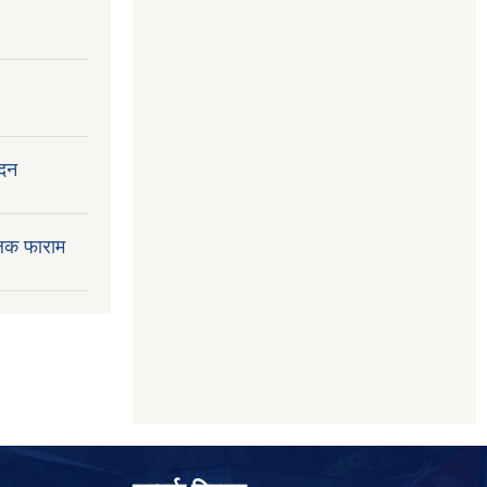
ेदन
लक फाराम