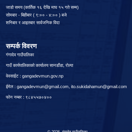
जाडो समय (कार्तिक १६ देखि माघ १५ गते सम्म)
सोमबार - बिहीबार ( ९:०० - ४:०० ) बजे
शनिबार र आइतबार सार्वजनिक विदा
सम्पर्क विवरण
गंगादेव गाउँपालिका
गाउँ कार्यपालिकाको कार्यालय सानडाँडा, रो‍‍ल्पा
वेवसाईट : gangadevmun.gov.np
ईमेल :
gangadevmun@gmail.com
,
ito.sukidahamun@gmail.com
फोन नम्बर : ९८४५५७०४००
© 2026 गंगादेव गाउँपालिका