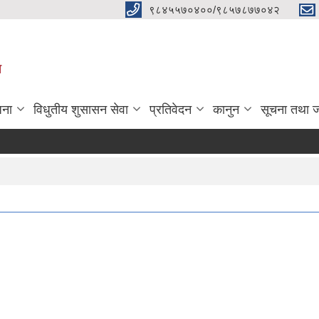
९८४५५७०४००/९८५७८७७०४२
ा
जना
विधुतीय शुसासन सेवा
प्रतिवेदन
कानुन
सूचना तथा 