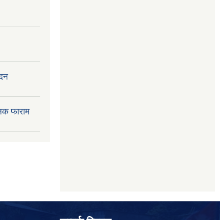
ेदन
लक फाराम