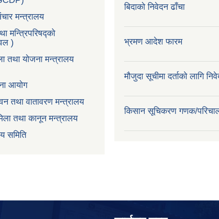
LGCDP)
बिदाको निवेदन ढाँचा
ंचार मन्त्रालय
तथा मन्त्रिपरिषद्को
भ्रमण आदेश फारम
टवल )
ला तथा योजना मन्त्रालय
मौजुदा सूचीमा दर्ताको लागि निव
ोजना आयोग
न,वन तथा वातावरण मन्त्रालय
किसान सूचिकरण गणक/परिचा
िला तथा कानून मन्त्रालय
वय समिति