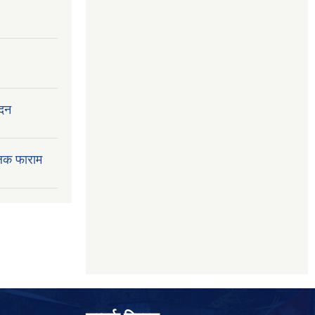
ेदन
लक फाराम