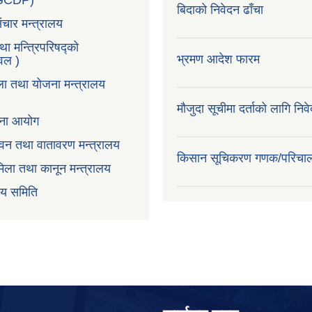
LGCDP)
बिदाको निवेदन ढाँचा
ंचार मन्त्रालय
तथा मन्त्रिपरिषद्को
भ्रमण आदेश फारम
टवल )
ला तथा योजना मन्त्रालय
मौजुदा सूचीमा दर्ताको लागि निव
ोजना आयोग
न,वन तथा वातावरण मन्त्रालय
किसान सूचिकरण गणक/परिचा
िला तथा कानून मन्त्रालय
वय समिति