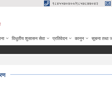
९८४५५७०४००/९८५७८७७०४२
ा
जना
विधुतीय शुसासन सेवा
प्रतिवेदन
कानुन
सूचना तथा 
वरण