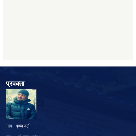
प्रवक्ता
नाम : कृष्ण वली