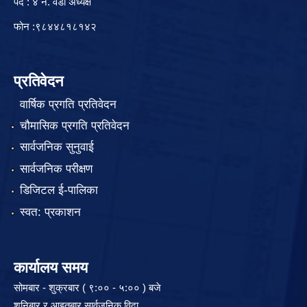
पद : ४ नं. वडा अध्यक्ष
फोन :९८४४८१८१४२
प्रतिवेदन
वार्षिक प्रगति प्रतिवेदन
चौमासिक प्रगति प्रतिवेदन
सार्वजनिक सुनुवाई
सार्वजनिक परीक्षण
डिजिटल ई-पालिका
स्वत: प्रकाशन
कार्यालय समय
सोमबार - शुक्रबार ( ९:०० - ५:०० ) बजे
शनिबार र आइतबार सार्वजनिक विदा