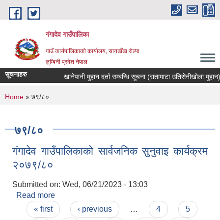
Skip to main content
गंगादेव गाउँपालिका
गाउँ कार्यपालिकाको कार्यालय, सानडाँडा रोल्पा
लुम्बिनी प्रदेश नेपाल
सूचनाहरु
खानेपानी मुहान दर्ता सम्बन्धि सूचना (रातामाटा उतिसेनीखोला मुहान)
You are here
Home
» ७९/८०
७९/८०
गंगादेव गाउँपालिकाको सार्वजनिक सुनुवाइ कार्यक्रम
२०७९/८०
Submitted on:
Wed, 06/21/2023 - 13:03
Read more
about गंगादेव गाउँपालिकाको सार्वजनिक सुनुवाइ कार्यक्रम
Pages
२०७९/८०
« first
‹ previous
…
4
5