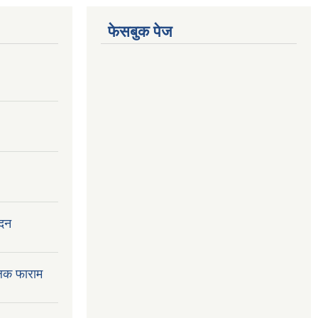
फेसबुक पेज
ेदन
लक फाराम