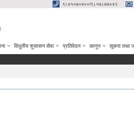
९८४५५७०४००/९८५७८७७०४२
ा
जना
विधुतीय शुसासन सेवा
प्रतिवेदन
कानुन
सूचना तथा 