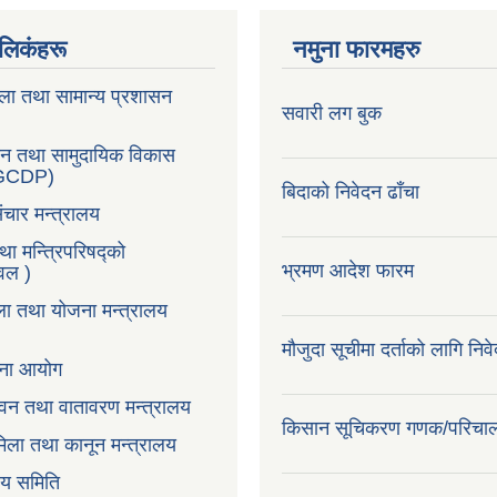
ण लिकंहरू
नमुना फारमहरु
ला तथा सामान्य प्रशासन
सवारी लग बुक
सन तथा सामुदायिक विकास
LGCDP)
बिदाको निवेदन ढाँचा
ंचार मन्त्रालय
तथा मन्त्रिपरिषद्को
भ्रमण आदेश फारम
टवल )
ला तथा योजना मन्त्रालय
मौजुदा सूचीमा दर्ताको लागि निव
ोजना आयोग
न,वन तथा वातावरण मन्त्रालय
किसान सूचिकरण गणक/परिचा
िला तथा कानून मन्त्रालय
वय समिति