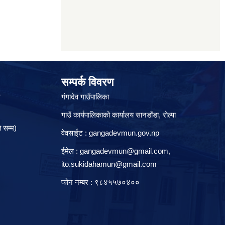
सम्पर्क विवरण
े
गंगादेव गाउँपालिका
गाउँ कार्यपालिकाको कार्यालय सानडाँडा, रो‍‍ल्पा
 सम्म)
वेवसाईट : gangadevmun.gov.np
ईमेल :
gangadevmun@gmail.com
,
ito.sukidahamun@gmail.com
फोन नम्बर : ९८४५५७०४००