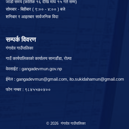
जाडो समय (कार्तिक १६ देखि माघ १५ गते सम्म)
सोमबार - बिहीबार ( ९:०० - ४:०० ) बजे
शनिबार र आइतबार सार्वजनिक विदा
सम्पर्क विवरण
गंगादेव गाउँपालिका
गाउँ कार्यपालिकाको कार्यालय सानडाँडा, रो‍‍ल्पा
वेवसाईट : gangadevmun.gov.np
ईमेल :
gangadevmun@gmail.com
,
ito.sukidahamun@gmail.com
फोन नम्बर : ९८४५५७०४००
© 2026 गंगादेव गाउँपालिका