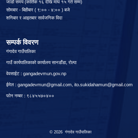
जाडो समय (कार्तिक १६ देखि माघ १५ गते सम्म)
सोमबार - बिहीबार ( ९:०० - ४:०० ) बजे
शनिबार र आइतबार सार्वजनिक विदा
सम्पर्क विवरण
गंगादेव गाउँपालिका
गाउँ कार्यपालिकाको कार्यालय सानडाँडा, रो‍‍ल्पा
वेवसाईट : gangadevmun.gov.np
ईमेल :
gangadevmun@gmail.com
,
ito.sukidahamun@gmail.com
फोन नम्बर : ९८४५५७०४००
© 2026 गंगादेव गाउँपालिका