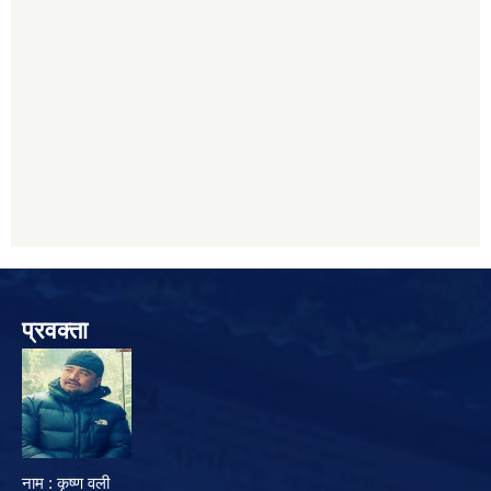
प्रवक्ता
नाम : कृष्ण वली