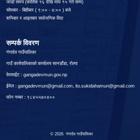
जाडो समय (कार्तिक १६ देखि माघ १५ गते सम्म)
सोमबार - बिहीबार ( ९:०० - ४:०० ) बजे
शनिबार र आइतबार सार्वजनिक विदा
सम्पर्क विवरण
गंगादेव गाउँपालिका
गाउँ कार्यपालिकाको कार्यालय सानडाँडा, रो‍‍ल्पा
वेवसाईट : gangadevmun.gov.np
ईमेल :
gangadevmun@gmail.com
,
ito.sukidahamun@gmail.com
फोन नम्बर : ९८४५५७०४००
© 2026 गंगादेव गाउँपालिका