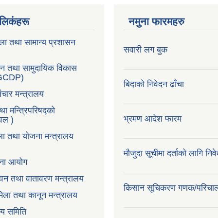
ण लिकंहरू
नमुना फारमहरु
ला तथा सामान्य प्रशासन
सवारी लग बुक
सन तथा सामुदायिक विकास
LGCDP)
बिदाको निवेदन ढाँचा
ंचार मन्त्रालय
तथा मन्त्रिपरिषद्को
भ्रमण आदेश फारम
टवल )
ला तथा योजना मन्त्रालय
मौजुदा सूचीमा दर्ताको लागि निव
ोजना आयोग
न,वन तथा वातावरण मन्त्रालय
किसान सूचिकरण गणक/परिचा
िला तथा कानून मन्त्रालय
वय समिति