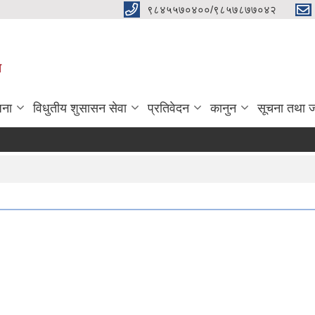
९८४५५७०४००/९८५७८७७०४२
ा
जना
विधुतीय शुसासन सेवा
प्रतिवेदन
कानुन
सूचना तथा 