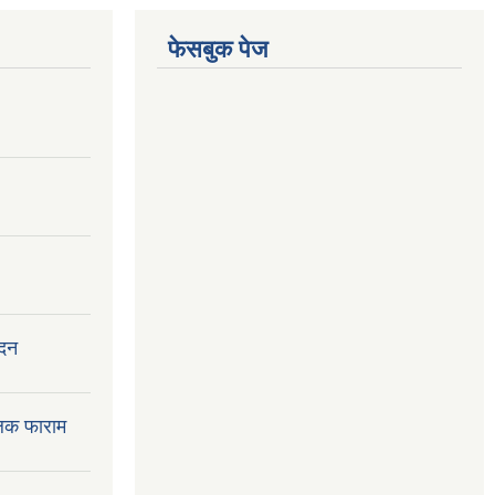
फेसबुक पेज
ेदन
लक फाराम