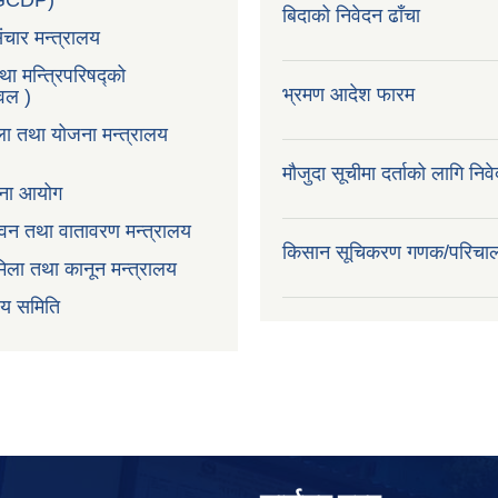
LGCDP)
बिदाको निवेदन ढाँचा
ंचार मन्त्रालय
तथा मन्त्रिपरिषद्को
भ्रमण आदेश फारम
टवल )
ला तथा योजना मन्त्रालय
मौजुदा सूचीमा दर्ताको लागि निव
ोजना आयोग
न,वन तथा वातावरण मन्त्रालय
किसान सूचिकरण गणक/परिचा
िला तथा कानून मन्त्रालय
वय समिति