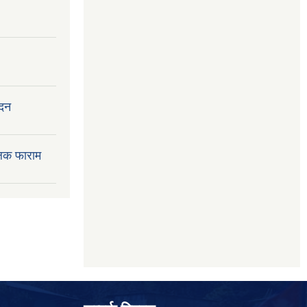
ेदन
लक फाराम