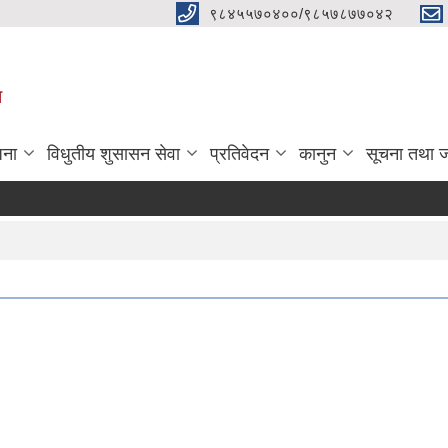
९८४५५७०४००/९८५७८७७०४२
ा
जना
विधुतीय शुसासन सेवा
प्रतिवेदन
कानुन
सूचना तथा 