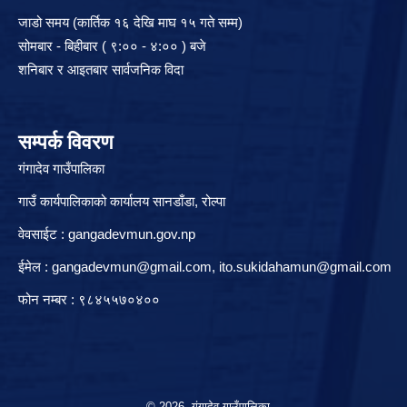
जाडो समय (कार्तिक १६ देखि माघ १५ गते सम्म)
सोमबार - बिहीबार ( ९:०० - ४:०० ) बजे
शनिबार र आइतबार सार्वजनिक विदा
सम्पर्क विवरण
गंगादेव गाउँपालिका
गाउँ कार्यपालिकाको कार्यालय सानडाँडा, रो‍‍ल्पा
वेवसाईट : gangadevmun.gov.np
ईमेल :
gangadevmun@gmail.com
,
ito.sukidahamun@gmail.com
फोन नम्बर : ९८४५५७०४००
© 2026 गंगादेव गाउँपालिका