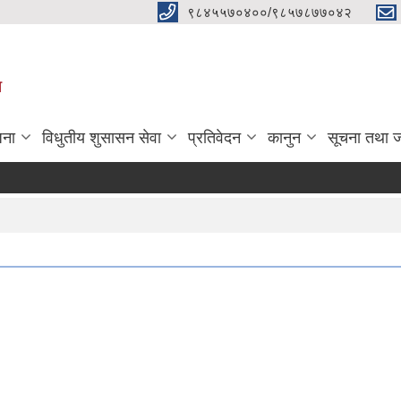
९८४५५७०४००/९८५७८७७०४२
ा
जना
विधुतीय शुसासन सेवा
प्रतिवेदन
कानुन
सूचना तथा 