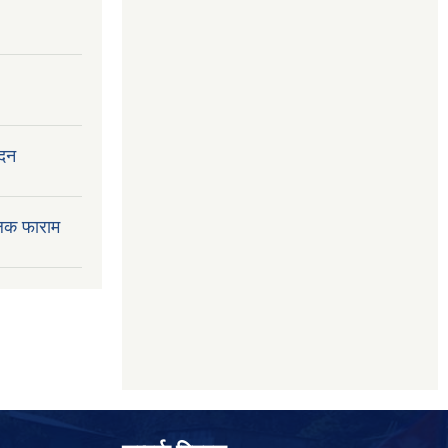
ेदन
लक फाराम