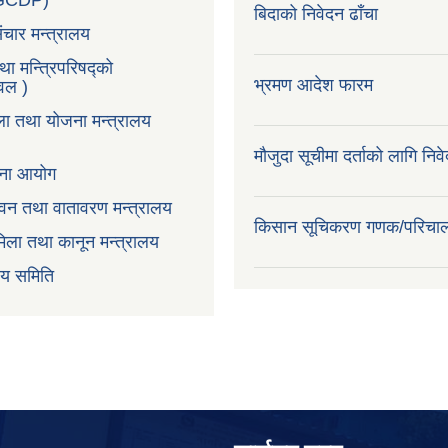
LGCDP)
बिदाको निवेदन ढाँचा
ंचार मन्त्रालय
तथा मन्त्रिपरिषद्को
भ्रमण आदेश फारम
टवल )
ला तथा योजना मन्त्रालय
मौजुदा सूचीमा दर्ताको लागि निव
ोजना आयोग
न,वन तथा वातावरण मन्त्रालय
किसान सूचिकरण गणक/परिचा
िला तथा कानून मन्त्रालय
वय समिति