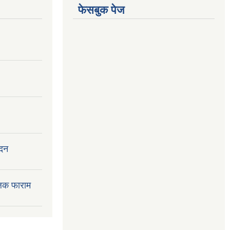
फेसबुक पेज
ेदन
लक फाराम