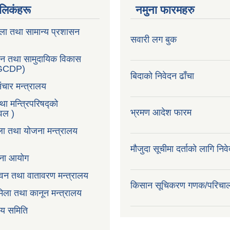
ण लिकंहरू
नमुना फारमहरु
ला तथा सामान्य प्रशासन
सवारी लग बुक
सन तथा सामुदायिक विकास
LGCDP)
बिदाको निवेदन ढाँचा
ंचार मन्त्रालय
तथा मन्त्रिपरिषद्को
भ्रमण आदेश फारम
टवल )
ला तथा योजना मन्त्रालय
मौजुदा सूचीमा दर्ताको लागि निव
ोजना आयोग
न,वन तथा वातावरण मन्त्रालय
किसान सूचिकरण गणक/परिचा
िला तथा कानून मन्त्रालय
वय समिति