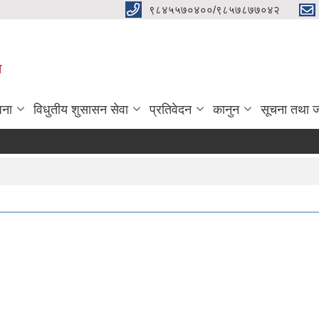
९८४५५७०४००/९८५७८७७०४२
ा
जना
विधुतीय शुसासन सेवा
प्रतिवेदन
कानुन
सूचना तथा 