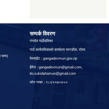
सम्पर्क विवरण
े
गंगादेव गाउँपालिका
गाउँ कार्यपालिकाको कार्यालय सानडाँडा, रो‍‍ल्पा
 सम्म)
वेवसाईट : gangadevmun.gov.np
ईमेल :
gangadevmun@gmail.com
,
ito.sukidahamun@gmail.com
फोन नम्बर : ९८४५५७०४००