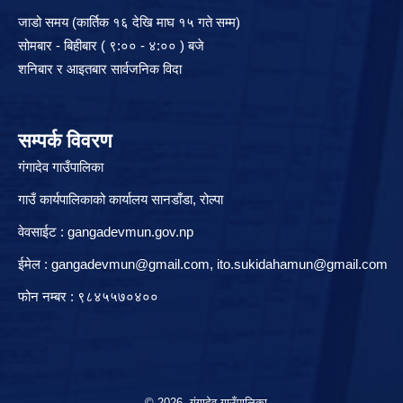
जाडो समय (कार्तिक १६ देखि माघ १५ गते सम्म)
सोमबार - बिहीबार ( ९:०० - ४:०० ) बजे
शनिबार र आइतबार सार्वजनिक विदा
सम्पर्क विवरण
गंगादेव गाउँपालिका
गाउँ कार्यपालिकाको कार्यालय सानडाँडा, रो‍‍ल्पा
वेवसाईट : gangadevmun.gov.np
ईमेल :
gangadevmun@gmail.com
,
ito.sukidahamun@gmail.com
फोन नम्बर : ९८४५५७०४००
© 2026 गंगादेव गाउँपालिका