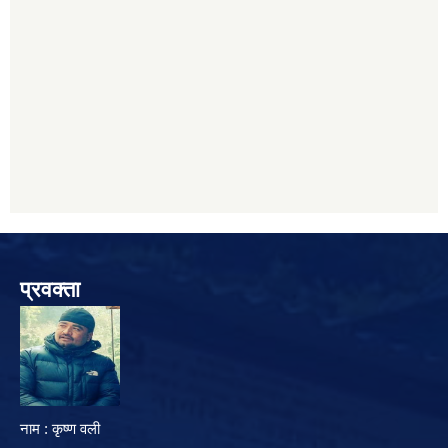
प्रवक्ता
नाम : कृष्ण वली