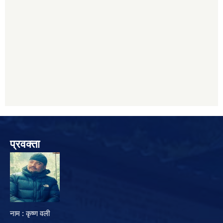
प्रवक्ता
नाम : कृष्ण वली