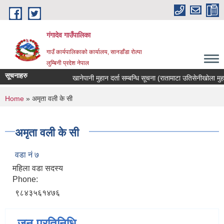
Skip to main content
गंगादेव गाउँपालिका
गाउँ कार्यपालिकाको कार्यालय, सानडाँडा रोल्पा
लुम्बिनी प्रदेश नेपाल
सूचनाहरु
खानेपानी मुहान दर्ता सम्बन्धि सूचना (रातामाटा उतिसेनीखोला मुहान)
You are here
Home
» अमृता वली के सी
अमृता वली के सी
वडा नं ७
महिला वडा सदस्य
Phone:
९८४३५६१४७६
जन प्रतिनिधि