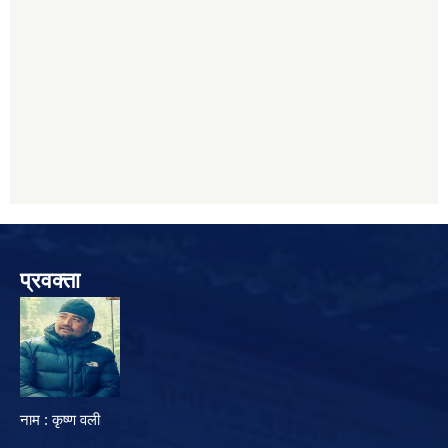
प्रवक्ता
नाम : कृष्ण वली